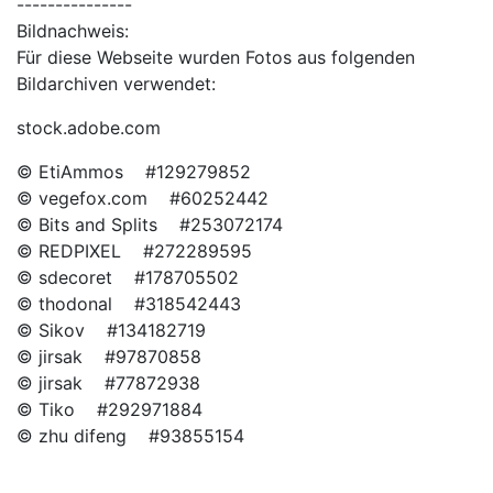
---------------
Bildnachweis:
Für diese Webseite wurden Fotos aus folgenden
Bildarchiven verwendet:
stock.adobe.com
© EtiAmmos #129279852
© vegefox.com #60252442
© Bits and Splits #253072174
© REDPIXEL #272289595
© sdecoret #178705502
© thodonal #318542443
© Sikov #134182719
© jirsak #97870858
© jirsak #77872938
© Tiko #292971884
© zhu difeng #93855154